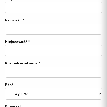
Nazwisko *
Miejscowość *
Rocznik urodzenia *
Płeć *
Dystans *